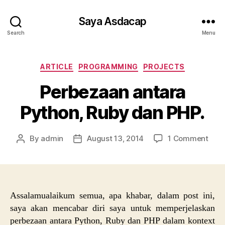
Saya Asdacap
Search
Menu
Categories
ARTICLE
PROGRAMMING
PROJECTS
Perbezaan antara
Python, Ruby dan PHP.
on
By
admin
August 13, 2014
1 Comment
Post
Post
Perb
author
date
anta
Pyth
Rub
dan
Assalamualaikum semua, apa khabar, dalam post ini,
PHP.
saya akan mencabar diri saya untuk memperjelaskan
perbezaan antara Python, Ruby dan PHP dalam kontext