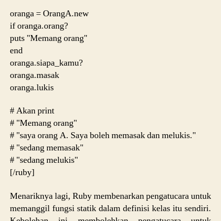
oranga = OrangA.new
if oranga.orang?
puts "Memang orang"
end
oranga.siapa_kamu?
oranga.masak
oranga.lukis
# Akan print
# "Memang orang"
# "saya orang A. Saya boleh memasak dan melukis."
# "sedang memasak"
# "sedang melukis"
[/ruby]
Menariknya lagi, Ruby membenarkan pengatucara untuk
memanggil fungsi statik dalam definisi kelas itu sendiri.
Kebolehan ini membolehkan pengatucara untuk