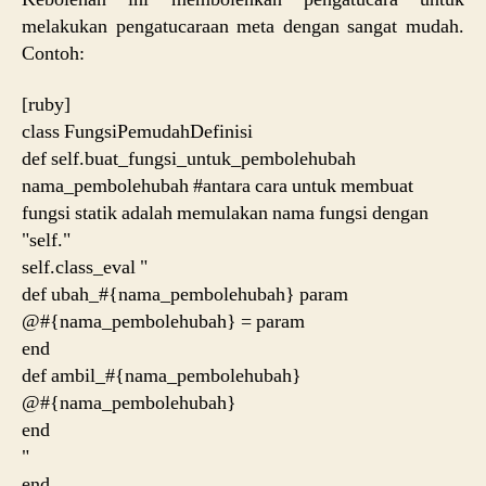
melakukan pengatucaraan meta dengan sangat mudah.
Contoh:
[ruby]
class FungsiPemudahDefinisi
def self.buat_fungsi_untuk_pembolehubah
nama_pembolehubah #antara cara untuk membuat
fungsi statik adalah memulakan nama fungsi dengan
"self."
self.class_eval "
def ubah_#{nama_pembolehubah} param
@#{nama_pembolehubah} = param
end
def ambil_#{nama_pembolehubah}
@#{nama_pembolehubah}
end
"
end