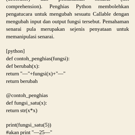
comprehension). Penghias Python membolehkan
pengatucara untuk mengubah sesuatu Callable dengan
mengubah input dan output fungsi tersebut. Pemahaman
senarai pula merupakan sejenis penyataan untuk
memanipulasi senarai.
[python]
def contoh_penghias(fungsi):
def berubah(x):
return "—"+fungsi(x)+"—"
return berubah
@contoh_penghias
def fungsi_satu(x):
return str(x*x)
print(fungsi_satu(5))
#akan print "—25—"