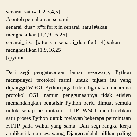
senarai_satu=[1,2,3,4,5]
#contoh pemahaman senarai
senarai_dua=[x*x for x in senarai_satu] #akan
menghasilkan [1,4,9,16,25]
senarai_tiga=[x for x in senarai_dua if x != 4] #akan
menghasilkan [1,9,16,25]
[/python]
Dari segi pengatucaraan laman sesawang, Python
mempunyai protokol rasmi untuk tujuan itu yang
dipanggil WSGI. Python juga boleh digunakan menerusi
protokol CGI, namun penggunaannya tidak efisien
memandangkan pentafsir Python perlu dimuat semula
untuk setiap permintaan HTTP. WSGI membolehkan
satu proses Python untuk melayan beberapa permintaan
HTTP pada waktu yang sama. Dari segi rangka kerja
applikasi laman sesawang, Django adalah pilihan paling