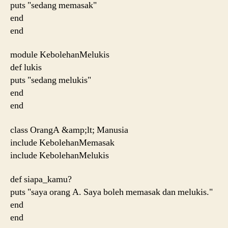
puts "sedang memasak"
end
end
module KebolehanMelukis
def lukis
puts "sedang melukis"
end
end
class OrangA &amp;lt; Manusia
include KebolehanMemasak
include KebolehanMelukis
def siapa_kamu?
puts "saya orang A. Saya boleh memasak dan melukis."
end
end