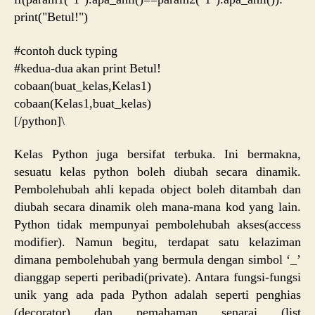
print("Betul!")
#contoh duck typing
#kedua-dua akan print Betul!
cobaan(buat_kelas,Kelas1)
cobaan(Kelas1,buat_kelas)
[/python]\
Kelas Python juga bersifat terbuka. Ini bermakna,
sesuatu kelas python boleh diubah secara dinamik.
Pembolehubah ahli kepada object boleh ditambah dan
diubah secara dinamik oleh mana-mana kod yang lain.
Python tidak mempunyai pembolehubah akses(access
modifier). Namun begitu, terdapat satu kelaziman
dimana pembolehubah yang bermula dengan simbol ‘_’
dianggap seperti peribadi(private). Antara fungsi-fungsi
unik yang ada pada Python adalah seperti penghias
(decorator) dan pemahaman senarai (list