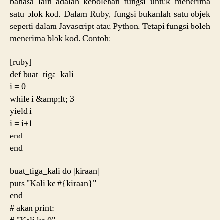
bahasa lain adalah kebolehan fungsi untuk menerima
satu blok kod. Dalam Ruby, fungsi bukanlah satu objek
seperti dalam Javascript atau Python. Tetapi fungsi boleh
menerima blok kod. Contoh:
[ruby]
def buat_tiga_kali
i = 0
while i &amp;lt; 3
yield i
i = i+1
end
end
buat_tiga_kali do |kiraan|
puts "Kali ke #{kiraan}"
end
# akan print: