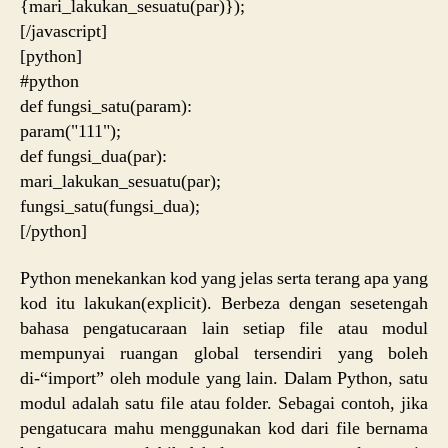
{mari_lakukan_sesuatu(par)});
[/javascript]
[python]
#python
def fungsi_satu(param):
param("111");
def fungsi_dua(par):
mari_lakukan_sesuatu(par);
fungsi_satu(fungsi_dua);
[/python]
Python menekankan kod yang jelas serta terang apa yang
kod itu lakukan(explicit). Berbeza dengan sesetengah
bahasa pengatucaraan lain setiap file atau modul
mempunyai ruangan global tersendiri yang boleh
di-“import” oleh module yang lain. Dalam Python, satu
modul adalah satu file atau folder. Sebagai contoh, jika
pengatucara mahu menggunakan kod dari file bernama