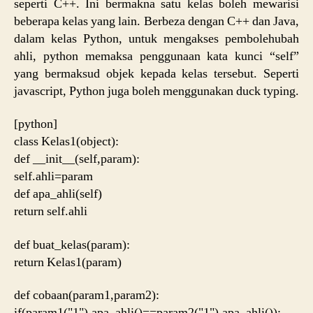
seperti C++. Ini bermakna satu kelas boleh mewarisi
beberapa kelas yang lain. Berbeza dengan C++ dan Java,
dalam kelas Python, untuk mengakses pembolehubah
ahli, python memaksa penggunaan kata kunci “self”
yang bermaksud objek kepada kelas tersebut. Seperti
javascript, Python juga boleh menggunakan duck typing.
[python]
class Kelas1(object):
def __init__(self,param):
self.ahli=param
def apa_ahli(self)
return self.ahli
def buat_kelas(param):
return Kelas1(param)
def cobaan(param1,param2):
if(param1("1").apa_ahli()==param2("1").apa_ahli()):