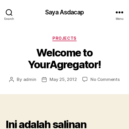
Saya Asdacap
Search
Menu
Categories
PROJECTS
Welcome to
YourAgregator!
on
By
admin
May 25, 2012
No Comments
Post
Post
Wel
author
date
to
Your
Ini adalah salinan